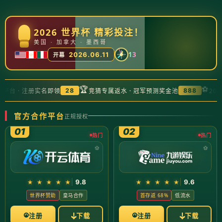
2026 世界杯 精彩投注！
美国 · 加拿大 · 墨西哥
13
2026.06.11
开幕
🏆
⚽
平台 · 注册实名即领
竞猜专属返水 · 冠军预测奖金池
20
28
888
官方合作平台
正规授权
01
02
热门
热门
9.8
9.6
★ ★ ★ ★ ★
★ ★ ★ ★ ★
世界杯赞助
皇马合作
首存返 68%
低流水
注册
下载
注册
下载